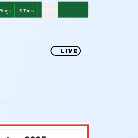
More
Blogs
JS Tools