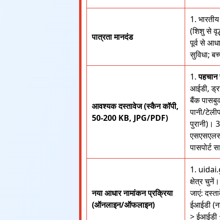
1. भारतीय
(शिशु से व
पात्रता मानदंड
पूर्व से आ
सुविधा; बच
1.
पहचान 
आईडी, ड्र
बैंक पासब
आवश्यक दस्तावेज (स्कैन कॉपी,
पानी/टेलीफ
50-200 KB, JPG/PDF)
पुरानी)। 
एसएसएलसी प
पासपोर्ट 
1. uidai.
क्षेत्र चु
नया आधार नामांकन प्रक्रिया
जाएं: दस्
(ऑनलाइन/ऑफलाइन)
ईआईडी (ना
> ईआईडी 