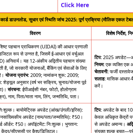
Click Here
ार्ड डाउनलोड, सुधार एवं स्थिति जांच 2025: पूर्ण प्रक्रिया (मौलिक एकल टेब
विवरण
विशेष निर्देश, न
शिष्ट पहचान प्राधिकरण (UIDAI) की आधार प्रणाली
िजिटल रूप से उन्नत है, जिसमें ई-आधार एवं वर्चुअल
टिप
: 2025 अपडेट—आध
) अनिवार्य। यह 12-अंकीय अद्वितीय पहचान संख्या
नियम
: एक व्यक्ति एक 
ी है, जो सरकारी योजनाओं, बैंकिंग एवं सेवाओं के लिए
चेतावनी
: फर्जी दस्ताव
है।
योजना प्रारंभ
: 2009; नामांकन शुरू: 2009;
सलाह
: मासिक आधार-ब
: शेड्यूल अनुसार (वर्ष भर सक्रिय, चुनाव/योजना पूर्व
करें।
ता)।
संरचना
: ईपीआईसी नंबर, फोटो, होलोग्राम
र), नाम, पिता/माता नाम, लिंग, जन्मतिथि, पता।
निःशुल्क। बायोमेट्रिक अपडेट (आंख/उंगली/इरिस):
टिप
: अपडेट के बाद 1
सांख्यिकीय अपडेट (नाम/पता/जन्मतिथि): ₹50।
केवल अधिकृत केंद्रों प
्ड ऑर्डर: ₹50। अपॉइंटमेंट: निःशुल्क। भुगतान:
से अपडेट अमान्य।
अद्
 केंद्र/सीएससी पर कैश/डिजिटल।
संयुक्त शुल्क बचत—प्री