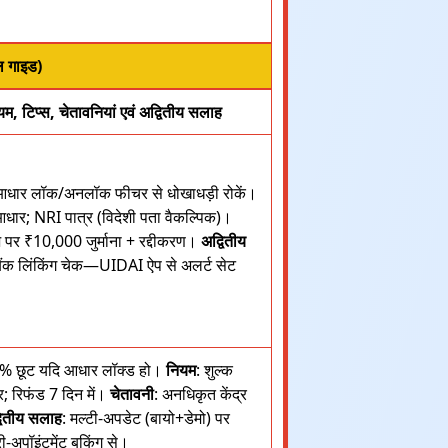
ल गाइड)
ियम, टिप्स, चेतावनियां एवं अद्वितीय सलाह
ार लॉक/अनलॉक फीचर से धोखाधड़ी रोकें।
आधार; NRI पात्र (विदेशी पता वैकल्पिक)।
ेज पर ₹10,000 जुर्माना + रद्दीकरण।
अद्वितीय
ैंक लिंकिंग चेक—UIDAI ऐप से अलर्ट सेट
0% छूट यदि आधार लॉक्ड हो।
नियम
: शुल्क
र; रिफंड 7 दिन में।
चेतावनी
: अनधिकृत केंद्र
वितीय सलाह
: मल्टी-अपडेट (बायो+डेमो) पर
-अपॉइंटमेंट बुकिंग से।