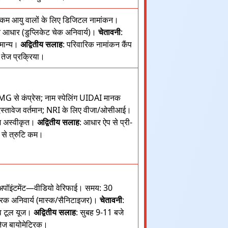
 से कम आयु वालों के लिए डिजिटल नामांकन।
ि आधार (डुप्लिकेट चेक अनिवार्य)।
चेतावनी
:
अमान्य।
अद्वितीय सलाह
: परिवारिक नामांकन कैंप
 तेज प्रक्रिया।
MG से कंप्रेस; नाम स्पेलिंग UIDAI मानक
दस्तावेज वर्तमान; NRI के लिए वीजा/ओसीआई।
वेज अस्वीकृत।
अद्वितीय सलाह
: आधार ऐप से प्री-
से त्रुटि कम।
ल अपॉइंटमेंट—वीडियो वेरिफाई। समय: 30
ट्रिक अनिवार्य (मास्क/सैनिटाइजर)।
चेतावनी
:
ीव टूल यूज।
अद्वितीय सलाह
: सुबह 9-11 बजे
तेज बायोमेट्रिक।