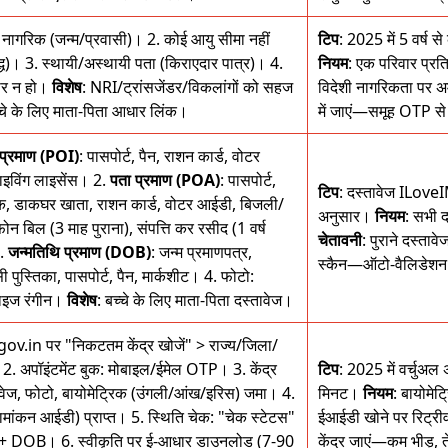
 नागरिक (जन्म/प्रवासी)। 2. कोई आयु सीमा नहीं
टिप
: 2025 में 5 वर्ष
ृद्ध)। 3. स्थायी/अस्थायी पता (किराएदार पात्र)। 4.
नियम
: एक परिवार प्रत
धार न हो।
विशेष
: NRI/ट्रांसजेंडर/विकलांगों को सहज
विदेशी नागरिकता पर 
्चे के लिए माता-पिता आधार लिंक।
में जाएं—समूह OTP से
प्रमाण (POI)
: पासपोर्ट, पैन, राशन कार्ड, वोटर
ाइविंग लाइसेंस। 2.
पता प्रमाण (POA)
: पासपोर्ट,
टिप
: दस्तावेज ILoveI
ुक, डाकघर खाता, राशन कार्ड, वोटर आईडी, बिजली/
अनुसार।
नियम
: सभी 
ोन बिल (3 माह पुराना), संपत्ति कर रसीद (1 वर्ष
चेतावनी
: पुराने दस्ता
3.
जन्मतिथि प्रमाण (DOB)
: जन्म प्रमाणपत्र,
स्कैन—ऑटो-वैलिडेशन 
ुस्तिका, पासपोर्ट, पैन, मार्कशीट। 4. फोटो:
साइज रंगीन।
विशेष
: बच्चे के लिए माता-पिता दस्तावेज।
gov.in पर "निकटतम केंद्र खोजें" > राज्य/जिला/
नें। 2. अपॉइंटमेंट बुक: मोबाइल/ईमेल OTP। 3. केंद्र
टिप
: 2025 में वर्चुअ
तावेज, फोटो, बायोमेट्रिक (उंगली/आंख/इरिस) जमा। 4.
मिनट।
नियम
: बायोमे
मांकन आईडी) प्राप्त। 5. स्थिति चेक: "चेक स्टेटस"
ईआईडी खोने पर रिट्र
+ DOB। 6. स्वीकृति पर ई-आधार डाउनलोड (7-90
केंद्र जाएं—कम भीड़, 