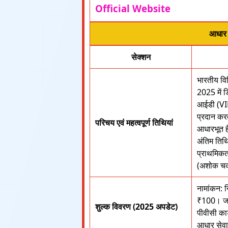
Official Website
आधार क
सेक्शन
भारतीय वि
2025 में ड
आईडी (VID
प्रदान करत
परिचय एवं महत्वपूर्ण तिथियां
आधारभूत 
अंतिम तिथि
प्राथमिक
(अशोक चक्
नामांकन: 
₹100। जन
शुल्क विवरण (2025 अपडेट)
पीवीसी कार
आधार सेवा