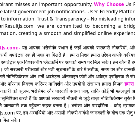
aspirant misses an important opportunity.
Why Choose
Us F
e latest government job notifications. User-Friendly Platfo
 to information. Trust & Transparency – No misleading info
kariResultJs.com, we are committed to becoming a bri
ormation, creating a smooth and simplified online experi
tJs.com:-
यह आपका भरोसेमंद स्थान है जहाँ आपको सरकारी नौकरियों, ऑनला
त सभी अपडेट्स एक ही जगह पर मिलते हैं। हमारा मिशन हमारा उद्देश्य आपके करि
 अपडेट्स एक विश्वसनीय प्लेटफ़ॉर्म पर आपको समय पर मिल सकें। हम कौन हैं हमारा 
है। जो सरकारी परीक्षाओं और भर्ती सूचनाओं के बारे में सटीक, समय पर और वास्
री नोटिफिकेशन और भर्ती अपडेट्स ऑनलाइन फॉर्म और आवेदन प्रक्रिया से संबंधि
ँ और परिणाम विवरण करियर मार्गदर्शन और उपयोगी संसाधन हमारा विज़न
हमारा
 जानकारी को सुलभ, भरोसेमंद और पारदर्शी बनाया जाए, ताकि कोई भी महत्वपूर
ुनिश्चित करते हैं कि आपको सरकारी नौकरी से जुड़े ताज़ा नोटिफिकेशन तुरंत मिले
 जानकारी तक पहुँचना सहज बनता है। भरोसा और पारदर्शिता – कोई भ्रामक
om पर, हम अभ्यर्थियों और असली नौकरी-संबंधी जानकारी के बीच एक सेतु बनने
 मिल सके।