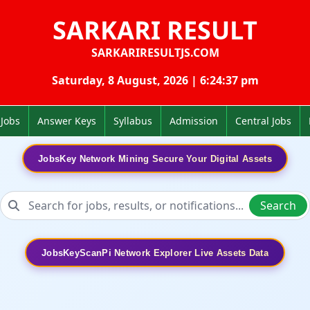
SARKARI RESULT
SARKARIRESULTJS.COM
Saturday, 8 August, 2026 | 6:24:37 pm
 Jobs
Answer Keys
Syllabus
Admission
Central Jobs
JobsKey Network Mining Secure Your Digital Assets
Search
JobsKeyScanPi Network Explorer Live Assets Data