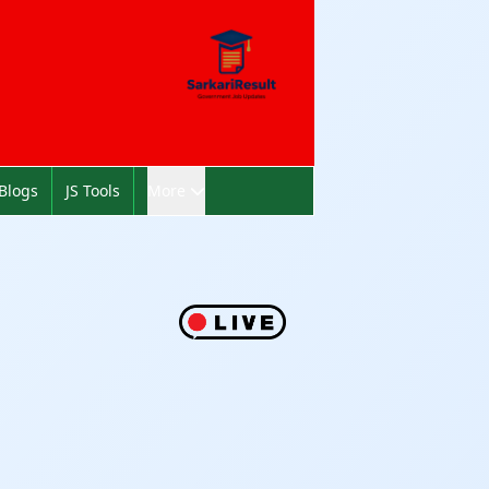
Blogs
JS Tools
More