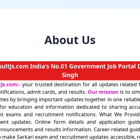
About Us
sultJs.com India's No.01 Government Job Portal
Singh
Js.com:-
your trusted destination for all updates related
ifications, admit cards, and results.
Our mission
is to sim
ities by bringing important updates together in one reliab
or education and information dedicated to sharing accur
t exams and recruitment notifications. What We Provi
ment updates. Online form details and application guid
nnouncements and results information. Career-related gui
o make Sarkari exam and recruitment updates accessible, re