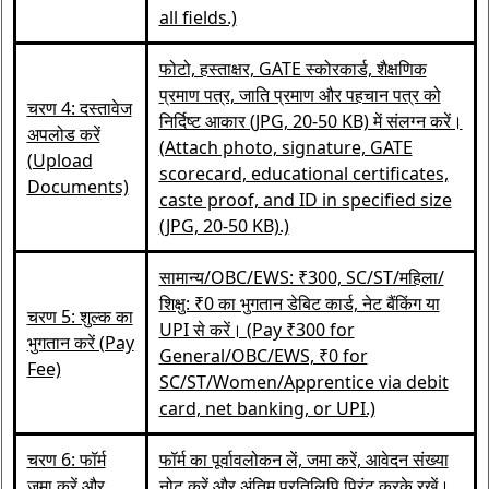
all fields.)
फोटो, हस्ताक्षर, GATE स्कोरकार्ड, शैक्षणिक
प्रमाण पत्र, जाति प्रमाण और पहचान पत्र को
चरण 4: दस्तावेज
निर्दिष्ट आकार (JPG, 20-50 KB) में संलग्न करें।
अपलोड करें
(Attach photo, signature, GATE
(Upload
scorecard, educational certificates,
Documents)
caste proof, and ID in specified size
(JPG, 20-50 KB).)
सामान्य/OBC/EWS: ₹300, SC/ST/महिला/
शिक्षु: ₹0 का भुगतान डेबिट कार्ड, नेट बैंकिंग या
चरण 5: शुल्क का
UPI से करें। (Pay ₹300 for
भुगतान करें (Pay
General/OBC/EWS, ₹0 for
Fee)
SC/ST/Women/Apprentice via debit
card, net banking, or UPI.)
चरण 6: फॉर्म
फॉर्म का पूर्वावलोकन लें, जमा करें, आवेदन संख्या
जमा करें और
नोट करें और अंतिम प्रतिलिपि प्रिंट करके रखें।