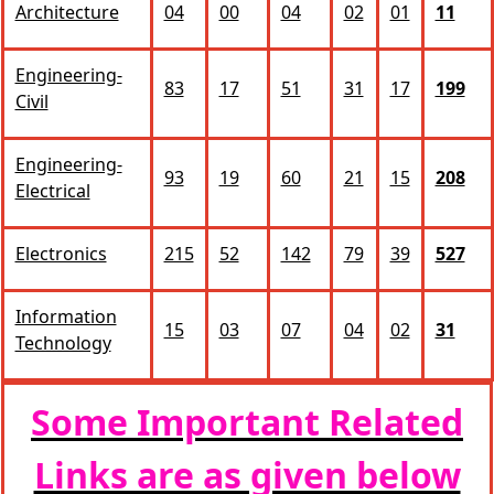
Architecture
04
00
04
02
01
11
Engineering‐
83
17
51
31
17
199
Civil
Engineering‐
93
19
60
21
15
208
Electrical
Electronics
215
52
142
79
39
527
Information
15
03
07
04
02
31
Technology
Some Important Related
Links are as given below