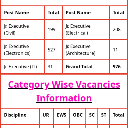
Post Name
Total
Post Name
Total
Jr. Executive
Jr. Executive
199
208
(Civil)
(Electrical)
Jr. Executive
Jr. Executive
527
11
(Electronics)
(Architecture)
Jr. Executive (IT)
31
Grand Total
976
Category Wise Vacancies
Information
Discipline
UR
EWS
OBC
SC
ST
Total