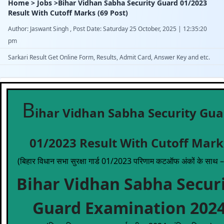
Home > Jobs >Bihar Vidhan Sabha Security Guard 01/2023
Result With Cutoff Marks (69 Post)
Author: Jaswant Singh , Post Date: Saturday 25 October, 2025 | 12:35:20
pm
Sarkari Result Get Online Form, Results, Admit Card, Answer Key and etc.
B
ihar Vidhan Sabha Security Gua
01/2023 Result With Cutoff Mark
(बिहार विधान सभा सुरक्षा गार्ड 01/2023 परिणाम कटऑफ अंकों के साथ –
Bihar Vidhan Sabha Secur
Guard Examination 202