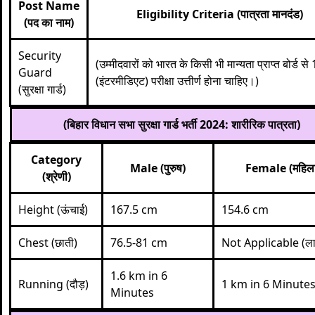
Post Name
Eligibility Criteria (पात्रता मानदंड)
(पद का नाम)
Security
(उम्मीदवारों को भारत के किसी भी मान्यता प्राप्त बोर्ड से 
Guard
(इंटरमीडिएट) परीक्षा उत्तीर्ण होना चाहिए।)
(सुरक्षा गार्ड)
(बिहार विधान सभा सुरक्षा गार्ड भर्ती 2024: शारीरिक पात्रता)
Category
Male (पुरुष)
Female (महिल
(श्रेणी)
Height (ऊंचाई)
167.5 cm
154.6 cm
Chest (छाती)
76.5-81 cm
Not Applicable (लागू
1.6 km in 6
Running (दौड़)
1 km in 6 Minute
Minutes