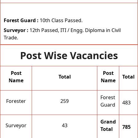
Forest Guard :
10th Class Passed.
Surveyor :
12th Passed, ITI / Engg. Diploma in Civil
Trade.
Post Wise Vacancies
Post
Post
Total
Total
Name
Name
Forest
Forester
259
483
Guard
Grand
Surveyor
43
785
Total