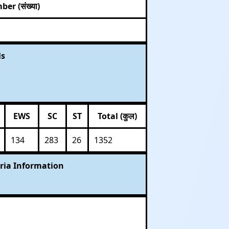
er (संख्या)
ls
EWS
SC
ST
Total (कुल)
134
283
26
1352
eria Information