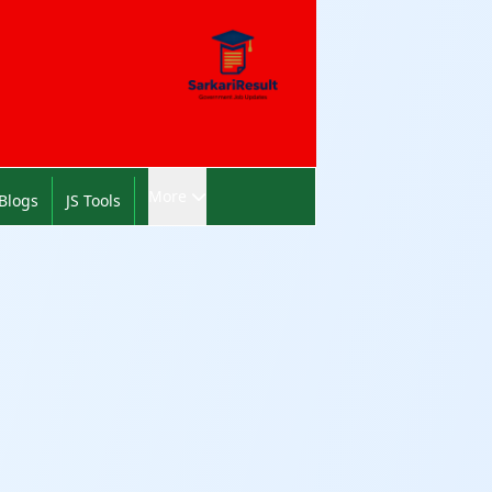
More
Blogs
JS Tools