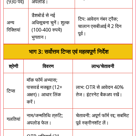
(930 पद)
अपलोड।
डैशबोर्ड से नई
टिप: आवेदन नंबर ट्रैक;
अन्य
अधिसूचना चुनें। शुल्क
चालान एसबीआई में 2 दिन
रिक्तियां
(100-400 रुपये)
पूर्व।
भुगतान।
भाग 3: सर्वोत्तम टिप्स एवं महत्वपूर्ण निर्देश
श्रेणी
विवरण
लाभ/चेतावनी
मॉक फॉर्म अभ्यास;
पासवर्ड मजबूत (12+
लाभ: OTR से आवेदन 40%
टिप्स
अक्षर)। आधार लिंक
तेज। इंटरनेट बैकअप रखें।
करें।
नाम/जन्मतिथि त्रुटि;
चेतावनी: अपूर्ण फॉर्म रद्द; सबमिट
गलतियां
अपलोड फेल।
पूर्व स्क्रीनशॉट लें।