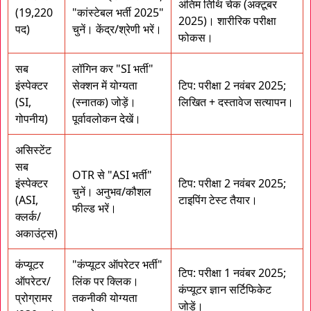
अंतिम तिथि चेक (अक्टूबर
(19,220
"कांस्टेबल भर्ती 2025"
2025)। शारीरिक परीक्षा
पद)
चुनें। केंद्र/श्रेणी भरें।
फोकस।
सब
लॉगिन कर "SI भर्ती"
इंस्पेक्टर
सेक्शन में योग्यता
टिप: परीक्षा 2 नवंबर 2025;
(SI,
(स्नातक) जोड़ें।
लिखित + दस्तावेज सत्यापन।
गोपनीय)
पूर्वावलोकन देखें।
असिस्टेंट
सब
OTR से "ASI भर्ती"
इंस्पेक्टर
टिप: परीक्षा 2 नवंबर 2025;
चुनें। अनुभव/कौशल
(ASI,
टाइपिंग टेस्ट तैयार।
फील्ड भरें।
क्लर्क/
अकाउंट्स)
कंप्यूटर
"कंप्यूटर ऑपरेटर भर्ती"
टिप: परीक्षा 1 नवंबर 2025;
ऑपरेटर/
लिंक पर क्लिक।
कंप्यूटर ज्ञान सर्टिफिकेट
प्रोग्रामर
तकनीकी योग्यता
जोड़ें।