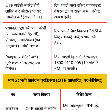
OTR आईडी जनरेट होगी।
टिप: फोटो सादा सफेद बैकग्राउंड;
लॉगिन कर फोटो/हस्ताक्षर
कंप्रेस टूल से साइज कम। प्रीव्यू
अपलोड करें (साइज चेक)।
अवश्य देखें।
प्रोफाइल पूर्ण करें: पता, श्रेणी
टिप: पद-विशिष्ट विवरण (जैसे SI के
(जनरल/ओबीसी/एससी),
लिए स्नातक) जोड़ें; प्रमाण स्कैन
योग्यता, ऊंचाई/वजन (पद
तैयार।
अनुसार)। "सेव" क्लिक।
"फाइनल सबमिट" करें।
टिप: आईडी प्रिंट लें; हेल्पलाइन
पुष्टिकरण ईमेल/एसएमएस
1800-9110-005 (10 AM-7
मिलेगा।
PM) पर संपर्क।
भाग 2: भर्ती आवेदन प्रक्रिया (OTR आधारित, पद-विशिष्ट)
पद
चरण विवरण
विशेष टिप्स
टिप: अधिसूचना PDF पढ़ें;
कांस्टेबल
OTR आईडी से लॉगिन,